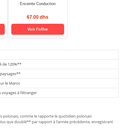
Enceinte Conduction
67.00 dhs
Voir l'offre
té de 120%**
**paysages**
our le Maroc
voyages à l’étranger
tes polonais, comme le rapporte le quotidien polonais
lus que doublé** par rapport à l’année précédente, enregistrant