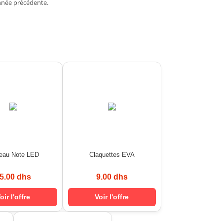
nnée précédente.
leau Note LED
Claquettes EVA
5.00 dhs
9.00 dhs
oir l'offre
Voir l'offre