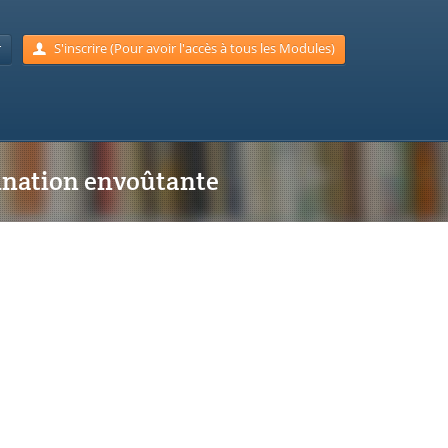
r
S'inscrire (Pour avoir l'accès à tous les Modules)
tination envoûtante