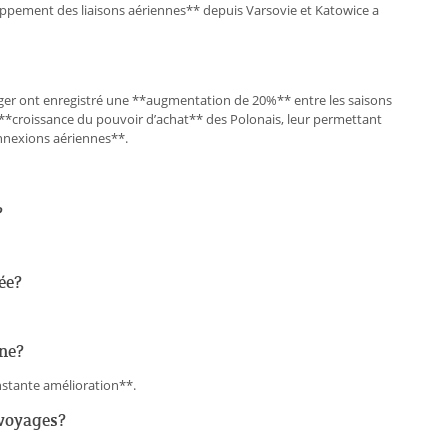
oppement des liaisons aériennes** depuis Varsovie et Katowice a
nger ont enregistré une **augmentation de 20%** entre les saisons
a **croissance du pouvoir d’achat** des Polonais, leur permettant
onnexions aériennes**.
?
ée?
gne?
onstante amélioration**.
 voyages?