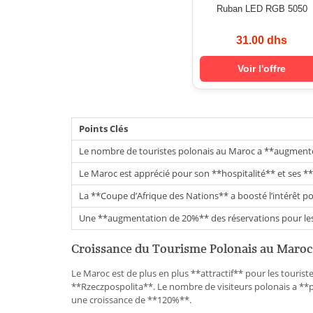
Ruban LED RGB 5050
31.00 dhs
Voir l'offre
Points Clés
Le nombre de touristes polonais au Maroc a **augmen
Le Maroc est apprécié pour son **hospitalité** et ses 
La **Coupe d’Afrique des Nations** a boosté l’intérêt p
Une **augmentation de 20%** des réservations pour les 
Croissance du Tourisme Polonais au Maroc
Le Maroc est de plus en plus **attractif** pour les touris
**Rzeczpospolita**. Le nombre de visiteurs polonais a **p
une croissance de **120%**.