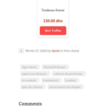
Tondeuse Kemei
130.00 dhs
Voir l'offre
février 27, 2026
by
Apolo
in
Non classé
0
Agriculture
Ahmed El Bouari
appui aux éleveurs
cultures de printemps
en-vedette
Inondations
Loukkos
plan de relance
preservation du cheptel
Comments