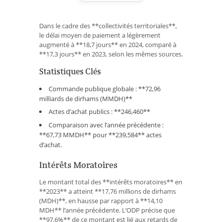
Dans le cadre des **collectivités territoriales**,
le délai moyen de paiement a légèrement
augmenté à **18,7 jours** en 2024, comparé à
**17,3 jours** en 2023, selon les mêmes sources.
Statistiques Clés
Commande publique globale : **72,96
milliards de dirhams (MMDH)**
Actes d’achat publics : **246,460**
Comparaison avec l’année précédente :
**67,73 MMDH** pour **239,584** actes
d’achat.
Intérêts Moratoires
Le montant total des **intérêts moratoires** en
**2023** a atteint **17,76 millions de dirhams
(MDH)**, en hausse par rapport à **14,10
MDH** l’année précédente. L’ODP précise que
**97,6%** de ce montant est lié aux retards de