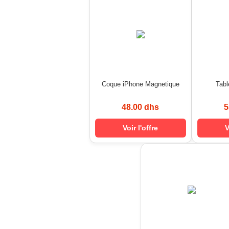
Coque iPhone Magnetique
Tab
48.00 dhs
5
Voir l'offre
V