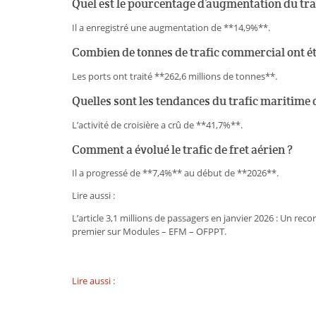
Quel est le pourcentage d’augmentation du traf
Il a enregistré une augmentation de **14,9%**.
Combien de tonnes de trafic commercial ont été
Les ports ont traité **262,6 millions de tonnes**.
Quelles sont les tendances du trafic maritime d
L’activité de croisière a crû de **41,7%**.
Comment a évolué le trafic de fret aérien ?
Il a progressé de **7,4%** au début de **2026**.
Lire aussi :
L’article 3,1 millions de passagers en janvier 2026 : Un r
premier sur Modules – EFM – OFPPT.
Lire aussi :