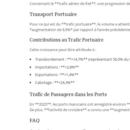
Concernant le **trafic aérien de fret**, une progression d
Transport Portuaire
Pour ce qui est du **trafic portuaire**, le volume a attei
*augmentation de 8,9%* par rapport à l’année précédente
Contributions au Trafic Portuaire
Cette croissance peut être attribuée à :
Transbordement : **+14,7%** (représentant 50,5% du t
Importations : **+2,8%**
Exportations : **+1,4%**
Cabotage : **+24,3%**
Trafic de Passagers dans les Ports
En **2025**, les ports marocains ont enregistré environ *
De plus, **l’activité de croisière** a connu une **augment
FAQ