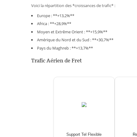
Voici la répartition des *croissances de trafic* :
Europe : **+13,2%**
Africa : **+28,9%**
Moyen et Extrême Orient : **+15,9%**
Amérique du Nord et du Sud : **+30,7%**
Pays du Maghreb : **+13,7%**
Trafic Aérien de Fret
Support Tel Flexible
Re