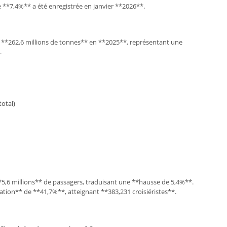
e **7,4%** a été enregistrée en janvier **2026**.
nt **262,6 millions de tonnes** en **2025**, représentant une
.
otal)
*5,6 millions** de passagers, traduisant une **hausse de 5,4%**.
ation** de **41,7%**, atteignant **383,231 croisiéristes**.