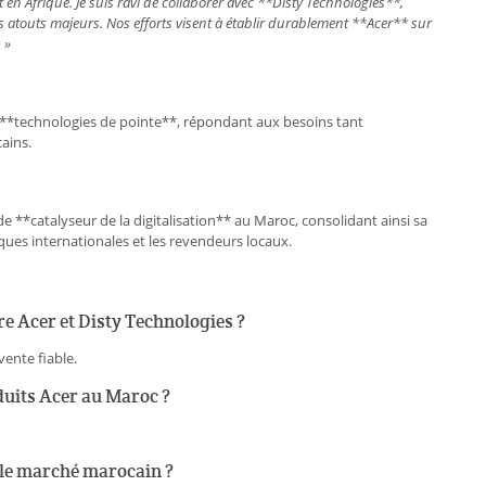
n Afrique. Je suis ravi de collaborer avec **Disty Technologies**,
 des atouts majeurs. Nos efforts visent à établir durablement **Acer** sur
 »
**technologies de pointe**, répondant aux besoins tant
ains.
e **catalyseur de la digitalisation** au Maroc, consolidant ainsi sa
ques internationales et les revendeurs locaux.
tre Acer et Disty Technologies ?
ente fiable.
duits Acer au Maroc ?
 le marché marocain ?