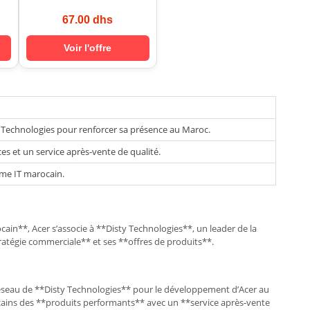
67.00 dhs
Voir l'offre
y Technologies pour renforcer sa présence au Maroc.
ces et un service après-vente de qualité.
ème IT marocain.
ain**, Acer s’associe à **Disty Technologies**, un leader de la
ratégie commerciale** et ses **offres de produits**.
le réseau de **Disty Technologies** pour le développement d’Acer au
cains des **produits performants** avec un **service après-vente