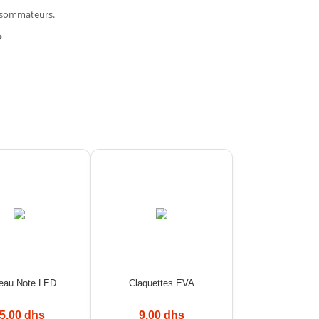
onsommateurs.
?
leau Note LED
Claquettes EVA
5.00 dhs
9.00 dhs