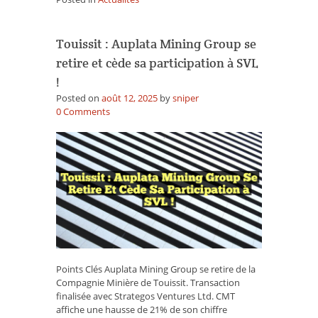
Touissit : Auplata Mining Group se
retire et cède sa participation à SVL
!
Posted on
août 12, 2025
by
sniper
on
0
Comments
Touissit
:
Auplata
Mining
Group
se
retire
et
cède
sa
participation
Points Clés Auplata Mining Group se retire de la
à
Compagnie Minière de Touissit. Transaction
SVL
finalisée avec Strategos Ventures Ltd. CMT
!
affiche une hausse de 21% de son chiffre