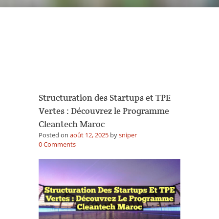
Archives des dates :
août 12,
2025
Structuration des Startups et TPE
Vertes : Découvrez le Programme
Cleantech Maroc
Posted on
août 12, 2025
by
sniper
on
0
Comments
Structuration
des
Startups
et
TPE
Vertes
:
Découvrez