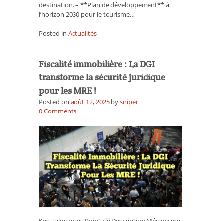
destination. – **Plan de développement** à
l’horizon 2030 pour le tourisme…
Posted in
Actualités
Fiscalité immobilière : La DGI
transforme la sécurité juridique
pour les MRE !
Posted on
août 12, 2025
by
sniper
on
0
Comments
Fiscalité
immobilière
:
La
DGI
transforme
la
sécurité
juridique
pour
les
Key Takeaways Point clé Description Mécanisme