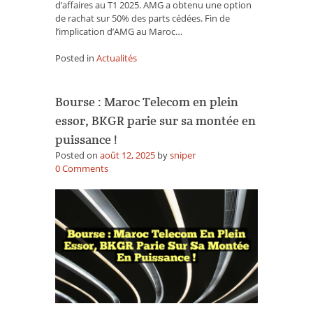
d’affaires au T1 2025. AMG a obtenu une option
de rachat sur 50% des parts cédées. Fin de
l’implication d’AMG au Maroc…
Posted in
Actualités
Bourse : Maroc Telecom en plein
essor, BKGR parie sur sa montée en
puissance !
Posted on
août 12, 2025
by
sniper
on
0
Comments
Bourse
:
Maroc
Telecom
en
plein
essor,
BKGR
parie
sur