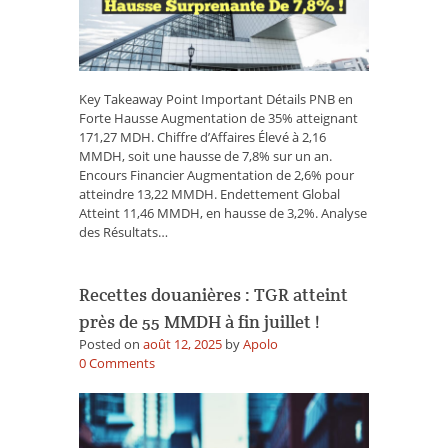
2,1
MMDH
:
Une
Hausse
Key Takeaway Point Important Détails PNB en
Surprenante
Forte Hausse Augmentation de 35% atteignant
de
171,27 MDH. Chiffre d’Affaires Élevé à 2,16
7,8%
MMDH, soit une hausse de 7,8% sur un an.
!
Encours Financier Augmentation de 2,6% pour
atteindre 13,22 MMDH. Endettement Global
Atteint 11,46 MMDH, en hausse de 3,2%. Analyse
des Résultats…
Recettes douanières : TGR atteint
près de 55 MMDH à fin juillet !
Posted on
août 12, 2025
by
Apolo
on
0
Comments
Recettes
douanières
:
TGR