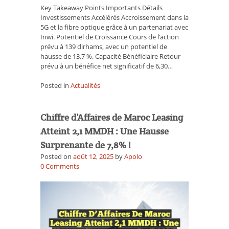
sa
Key Takeaway Points Importants Détails
montée
Investissements Accélérés Accroissement dans la
en
5G et la fibre optique grâce à un partenariat avec
puissance
Inwi. Potentiel de Croissance Cours de l’action
!
prévu à 139 dirhams, avec un potentiel de
hausse de 13,7 %. Capacité Bénéficiaire Retour
prévu à un bénéfice net significatif de 6,30…
Posted in
Actualités
Chiffre d’Affaires de Maroc Leasing
Atteint 2,1 MMDH : Une Hausse
Surprenante de 7,8% !
Posted on
août 12, 2025
by
Apolo
on
0
Comments
Chiffre
d’Affaires
de
Maroc
Leasing
Atteint