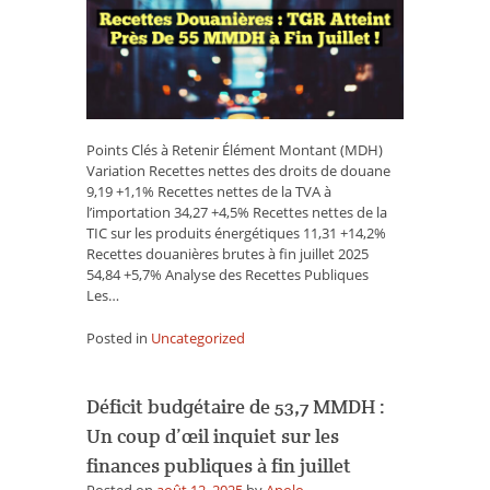
atteint
près
de
55
MMDH
à
fin
Points Clés à Retenir Élément Montant (MDH)
juillet
Variation Recettes nettes des droits de douane
!
9,19 +1,1% Recettes nettes de la TVA à
l’importation 34,27 +4,5% Recettes nettes de la
TIC sur les produits énergétiques 11,31 +14,2%
Recettes douanières brutes à fin juillet 2025
54,84 +5,7% Analyse des Recettes Publiques
Les…
Posted in
Uncategorized
Déficit budgétaire de 53,7 MMDH :
Un coup d’œil inquiet sur les
finances publiques à fin juillet
Posted on
août 12, 2025
by
Apolo