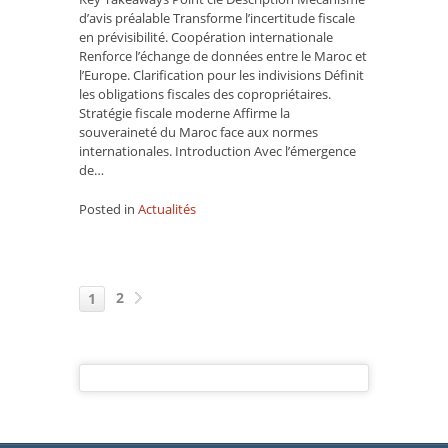
MRE
d’avis préalable Transforme l’incertitude fiscale
!
en prévisibilité. Coopération internationale
Renforce l’échange de données entre le Maroc et
l’Europe. Clarification pour les indivisions Définit
les obligations fiscales des copropriétaires.
Stratégie fiscale moderne Affirme la
souveraineté du Maroc face aux normes
internationales. Introduction Avec l’émergence
de…
Posted in
Actualités
Navigation
des
2
Suivant
1
messages