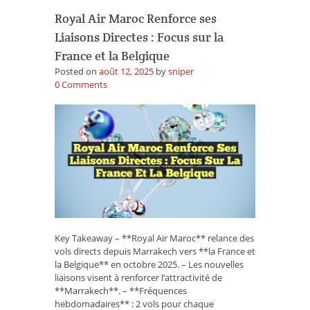
Royal Air Maroc Renforce ses
Liaisons Directes : Focus sur la
France et la Belgique
Posted on
août 12, 2025
by
sniper
on
0
Comments
Royal
Air
Maroc
Renforce
ses
Liaisons
Directes
:
Focus
sur
la
Key Takeaway – **Royal Air Maroc** relance des
France
vols directs depuis Marrakech vers **la France et
et
la Belgique** en octobre 2025. – Les nouvelles
la
liaisons visent à renforcer l’attractivité de
Belgique
**Marrakech**. – **Fréquences
hebdomadaires** : 2 vols pour chaque