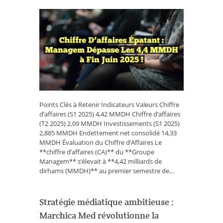
Chiffre
d’affaires
Épatant
:
Managem
Dépasse
les
4,4
MMDH
à
Fin
Points Clés à Retenir Indicateurs Valeurs Chiffre
Juin
d’affaires (S1 2025) 4,42 MMDH Chiffre d’affaires
2025
(T2 2025) 2,09 MMDH Investissements (S1 2025)
!
2,885 MMDH Endettement net consolidé 14,33
MMDH Évaluation du Chiffre d’Affaires Le
**chiffre d’affaires (CA)** du **Groupe
Managem** s’élevait à **4,42 milliards de
dirhams (MMDH)** au premier semestre de…
Stratégie médiatique ambitieuse :
Marchica Med révolutionne la