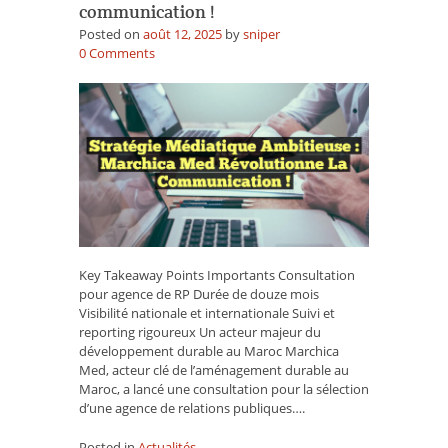
communication !
Posted on
août 12, 2025
by
sniper
on
0
Comments
Stratégie
médiatique
ambitieuse
:
Marchica
Med
révolutionne
la
communication
!
Key Takeaway Points Importants Consultation
pour agence de RP Durée de douze mois
Visibilité nationale et internationale Suivi et
reporting rigoureux Un acteur majeur du
développement durable au Maroc Marchica
Med, acteur clé de l’aménagement durable au
Maroc, a lancé une consultation pour la sélection
d’une agence de relations publiques….
Posted in
Actualités