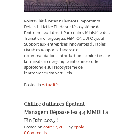
le
Programme
Cleantech
Points Clés à Retenir Éléments Importants
Maroc
Détails Initiative Étude sur l’écosystème de
l’entrepreneuriat vert Partenaires Ministère de la
Transition énergétique, FEM, ONUDI Objectif
Support aux entreprises innovantes durables
Livrables Rapports d’analyse et
recommandations Introduction Le ministère de
la Transition énergétique initie une étude
approfondie sur l’écosystème de
l’entrepreneuriat vert. Cela…
Posted in
Actualités
Chiffre d’affaires Épatant :
Managem Dépasse les 4,4 MMDH à
Fin Juin 2025 !
Posted on
août 12, 2025
by
Apolo
on
0
Comments