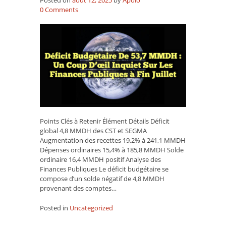
on
0
Comments
Déficit
budgétaire
de
53,7
MMDH
:
Un
coup
d’œil
inquiet
sur
Points Clés à Retenir Élément Détails Déficit
les
global 4,8 MMDH des CST et SEGMA
finances
Augmentation des recettes 19,2% à 241,1 MMDH
publiques
Dépenses ordinaires 15,4% à 185,8 MMDH Solde
à
ordinaire 16,4 MMDH positif Analyse des
fin
Finances Publiques Le déficit budgétaire se
juillet
compose d’un solde négatif de 4,8 MMDH
provenant des comptes…
Posted in
Uncategorized