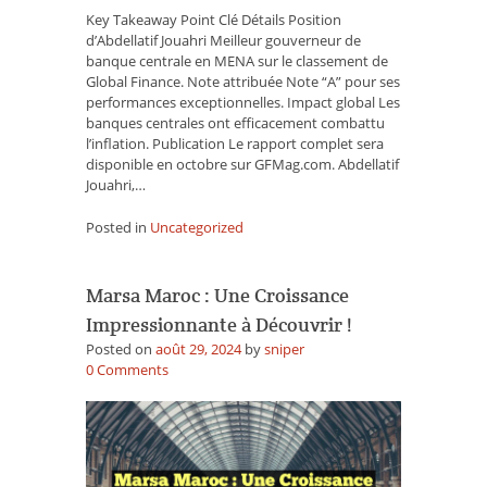
du
Key Takeaway Point Clé Détails Position
Top
d’Abdellatif Jouahri Meilleur gouverneur de
10
banque centrale en MENA sur le classement de
Mondial!
Global Finance. Note attribuée Note “A” pour ses
performances exceptionnelles. Impact global Les
banques centrales ont efficacement combattu
l’inflation. Publication Le rapport complet sera
disponible en octobre sur GFMag.com. Abdellatif
Jouahri,…
Posted in
Uncategorized
Marsa Maroc : Une Croissance
Impressionnante à Découvrir !
Posted on
août 29, 2024
by
sniper
on
0
Comments
Marsa
Maroc
:
Une
Croissance