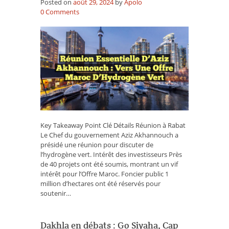
Posted on
août 29, 2024
by
Apolo
on
0
Comments
Réunion
essentielle
d’Aziz
Akhannouch
:
Vers
une
Offre
Maroc
d’Hydrogène
Vert
Key Takeaway Point Clé Détails Réunion à Rabat
Le Chef du gouvernement Aziz Akhannouch a
présidé une réunion pour discuter de
l’hydrogène vert. Intérêt des investisseurs Près
de 40 projets ont été soumis, montrant un vif
intérêt pour l’Offre Maroc. Foncier public 1
million d’hectares ont été réservés pour
soutenir…
Dakhla en débats : Go Siyaha, Cap