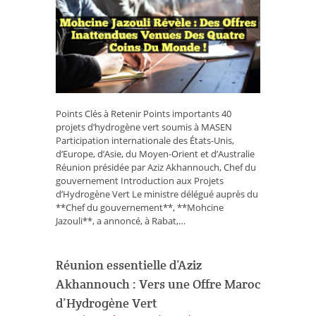
:
des
offres
inattendues
venues
des
quatre
coins
Points Clés à Retenir Points importants 40
du
projets d’hydrogène vert soumis à MASEN
monde
Participation internationale des États-Unis,
!
d’Europe, d’Asie, du Moyen-Orient et d’Australie
Réunion présidée par Aziz Akhannouch, Chef du
gouvernement Introduction aux Projets
d’Hydrogène Vert Le ministre délégué auprès du
**Chef du gouvernement**, **Mohcine
Jazouli**, a annoncé, à Rabat,…
Réunion essentielle d’Aziz
Akhannouch : Vers une Offre Maroc
d’Hydrogène Vert