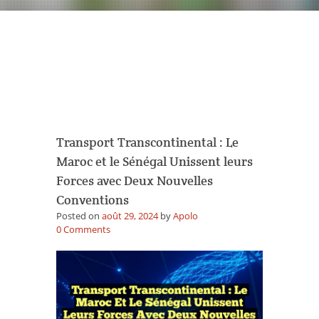
Archives des dates :
août 29,
2024
Transport Transcontinental : Le
Maroc et le Sénégal Unissent leurs
Forces avec Deux Nouvelles
Conventions
Posted on
août 29, 2024
by
Apolo
on
0
Comments
Transport
Transcontinental
:
Le
Maroc
et