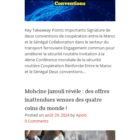
le
Sénégal
Unissent
leurs
Forces
Key Takeaway Points Importants Signature de
avec
deux conventions de coopération entre le Maroc
Deux
et le Sénégal Collaboration dans le secteur du
Nouvelles
transport ferroviaire Engagement commun pour
Conventions
améliorer la sécurité routière Invitation à la
4ème Conférence mondiale de la sécurité
routière Coopération Renforcée Entre le Maroc
et le Sénégal Deux conventions…
Mohcine Jazouli révèle : des offres
inattendues venues des quatre
coins du monde !
Posted on
août 29, 2024
by
Apolo
on
0
Comments
Mohcine
Jazouli
révèle