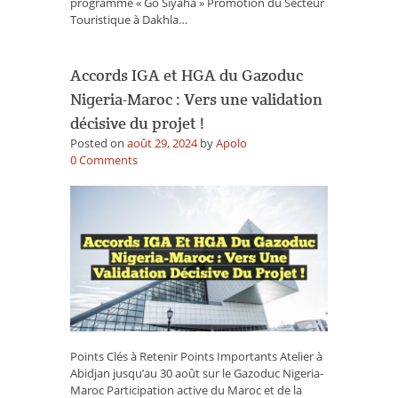
programme « Go Siyaha » Promotion du Secteur
scène
Touristique à Dakhla…
touristique
!
Accords IGA et HGA du Gazoduc
Nigeria-Maroc : Vers une validation
décisive du projet !
Posted on
août 29, 2024
by
Apolo
on
0
Comments
Accords
IGA
et
HGA
du
Gazoduc
Nigeria-
Maroc
:
Vers
une
Points Clés à Retenir Points Importants Atelier à
validation
Abidjan jusqu’au 30 août sur le Gazoduc Nigeria-
décisive
Maroc Participation active du Maroc et de la
du