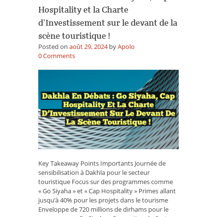
Hospitality et la Charte
d’Investissement sur le devant de la
scène touristique !
Posted on
août 29, 2024
by
Apolo
on
0
Comments
Dakhla
en
débats
:
Go
Siyaha,
Cap
Hospitality
et
la
Charte
Key Takeaway Points Importants Journée de
d’Investissement
sensibilisation à Dakhla pour le secteur
sur
touristique Focus sur des programmes comme
le
« Go Siyaha » et « Cap Hospitality » Primes allant
devant
jusqu’à 40% pour les projets dans le tourisme
de
Enveloppe de 720 millions de dirhams pour le
la