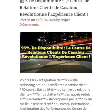
95% de Disponibilité : Le Centre de
Relations Clients de Casabus
Révolutionne l’Expérience Client !
Posted on
août 29, 2024
by
sniper
on
0
Comments
95%
de
Disponibilité
:
Le
Centre
de
Relations
Clients
de
Casabus
Points Clés – Intégration de **nouvelle
Révolutionne
technologie** pour améliorer le service client –
l’Expérience
**Disponibilité de 95%** du centre de relations
Client
clients – **Temps d’attente** des appels réduit
!
à **8 secondes** – Récompensé par le **prix du
meilleur service client** au niveau international
Amélioration des Performances du Centre de