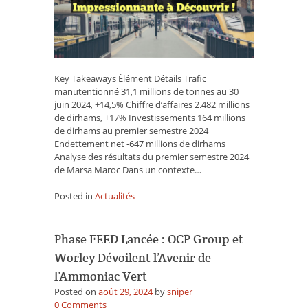
Impressionnante
à
Découvrir
!
Key Takeaways Élément Détails Trafic
manutentionné 31,1 millions de tonnes au 30
juin 2024, +14,5% Chiffre d’affaires 2.482 millions
de dirhams, +17% Investissements 164 millions
de dirhams au premier semestre 2024
Endettement net -647 millions de dirhams
Analyse des résultats du premier semestre 2024
de Marsa Maroc Dans un contexte…
Posted in
Actualités
Phase FEED Lancée : OCP Group et
Worley Dévoilent l’Avenir de
l’Ammoniac Vert
Posted on
août 29, 2024
by
sniper
on
0
Comments