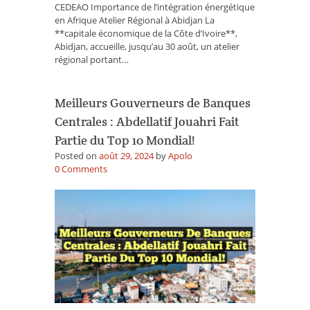
CEDEAO Importance de l’intégration énergétique
projet
en Afrique Atelier Régional à Abidjan La
!
**capitale économique de la Côte d’Ivoire**,
Abidjan, accueille, jusqu’au 30 août, un atelier
régional portant…
Meilleurs Gouverneurs de Banques
Centrales : Abdellatif Jouahri Fait
Partie du Top 10 Mondial!
Posted on
août 29, 2024
by
Apolo
on
0
Comments
Meilleurs
Gouverneurs
de
Banques
Centrales
:
Abdellatif
Jouahri
Fait
Partie