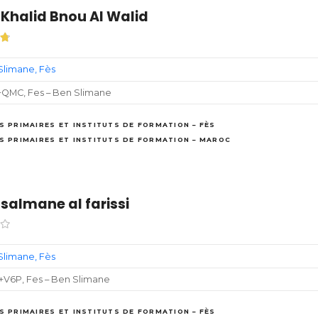
 Khalid Bnou Al Walid
Slimane
Fès
+QMC, Fes – Ben Slimane
S PRIMAIRES ET INSTITUTS DE FORMATION – FÈS
S PRIMAIRES ET INSTITUTS DE FORMATION – MAROC
 salmane al farissi
Slimane
Fès
+V6P, Fes – Ben Slimane
S PRIMAIRES ET INSTITUTS DE FORMATION – FÈS