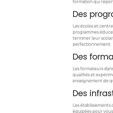
o
formation qui répon
n
Des prog
d
Les écoles et cent
e
programmes éducatif
terminer leur scolar
s
perfectionnement.
m
Des format
e
Les formateurs dans
s
qualifiés et expéri
enseignement de qu
s
Des infra
a
g
Les établissements 
équipées pour vous o