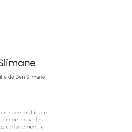
 Slimane
ille de Ben Slimane
opose une multitude
uérir de nouvelles
rez certainement la