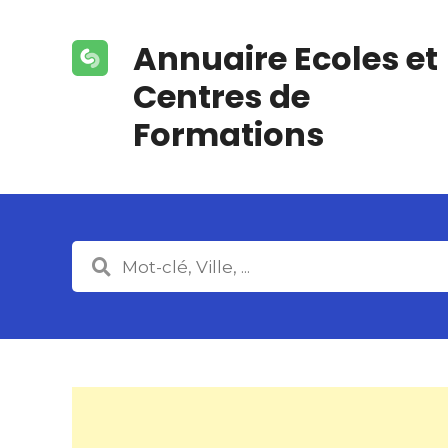
S
k
Annuaire Ecoles et
i
p
Centres de
t
Formations
o
c
o
n
t
e
n
t