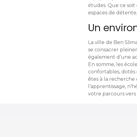
e
études. Que ce soit 
espaces de détente,
s
Un enviro
La ville de Ben Sli
se consacrer pleinem
également d’une acce
En somme, les école
confortables, dotés
êtes à la recherche
l’apprentissage, n’
votre parcours vers 