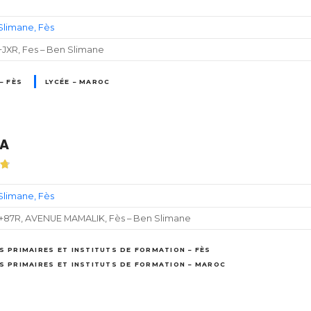
Slimane
Fès
+JXR, Fes – Ben Slimane
– FÈS
LYCÉE – MAROC
A
Slimane
Fès
+87R, AVENUE MAMALIK, Fès – Ben Slimane
S PRIMAIRES ET INSTITUTS DE FORMATION – FÈS
S PRIMAIRES ET INSTITUTS DE FORMATION – MAROC