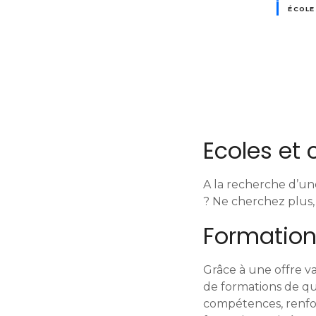
ÉCOLE
N
a
Ecoles et
v
i
A la recherche d’un
g
? Ne cherchez plus, 
Formation
a
t
Grâce à une offre 
de formations de qu
i
compétences, renfor