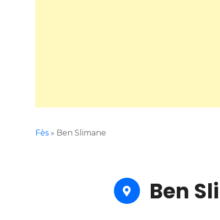
Fès
»
Ben Slimane
Ben S