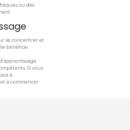
othèques ou des
ment.
issage
ur se concentrer et
lle bénéficie
 d’apprentissage
ompétents. Si vous
pice à
ne et à commencer