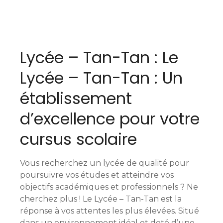
N
a
Lycée – Tan-Tan : Le
v
Lycée – Tan-Tan : Un
i
établissement
g
d’excellence pour votre
a
cursus scolaire
t
i
Vous recherchez un lycée de qualité pour
o
poursuivre vos études et atteindre vos
objectifs académiques et professionnels ? Ne
n
cherchez plus ! Le Lycée – Tan-Tan est la
réponse à vos attentes les plus élevées. Situé
d
dans un environnement idéal et doté d’une