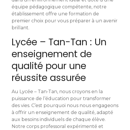
équipe pédagogique compétente, notre
e
établissement offre une formation de
s
premier choix pour vous préparer à un avenir
brillant.
m
Lycée – Tan-Tan : Un
e
enseignement de
s
qualité pour une
s
réussite assurée
a
g
Au Lycée – Tan-Tan, nous croyons en la
puissance de l’éducation pour transformer
e
des vies. C’est pourquoi nous nous engageons
à offrir un enseignement de qualité, adapté
s
aux besoins individuels de chaque élève.
Notre corps professoral expérimenté et