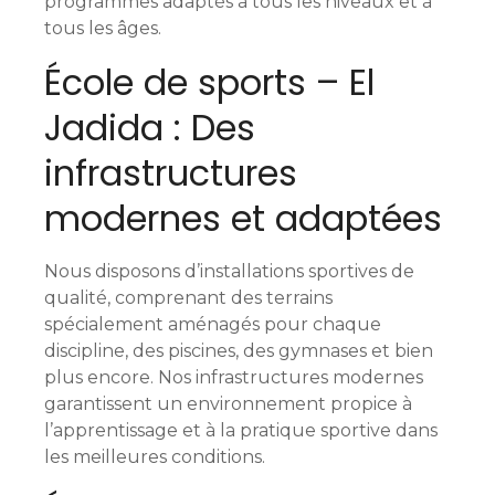
programmes adaptés à tous les niveaux et à
d
tous les âges.
e
École de sports – El
s
Jadida : Des
m
infrastructures
e
modernes et adaptées
s
Nous disposons d’installations sportives de
s
qualité, comprenant des terrains
a
spécialement aménagés pour chaque
discipline, des piscines, des gymnases et bien
g
plus encore. Nos infrastructures modernes
garantissent un environnement propice à
e
l’apprentissage et à la pratique sportive dans
les meilleures conditions.
s