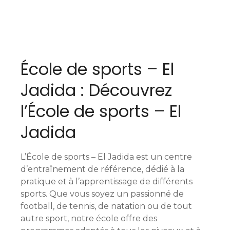
N
a
École de sports – El
v
Jadida : Découvrez
i
l’École de sports – El
g
Jadida
a
t
L’École de sports – El Jadida est un centre
i
d’entraînement de référence, dédié à la
pratique et à l’apprentissage de différents
o
sports. Que vous soyez un passionné de
football, de tennis, de natation ou de tout
n
autre sport, notre école offre des