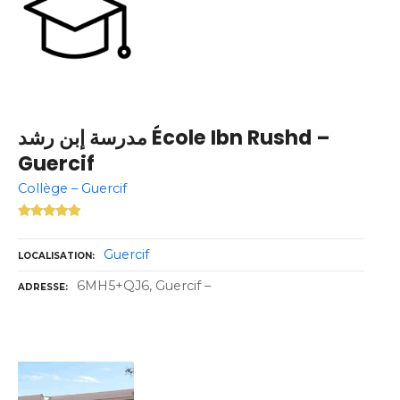
مدرسة إبن رشد École Ibn Rushd –
Guercif
Collège – Guercif
Guercif
LOCALISATION
6MH5+QJ6, Guercif –
ADRESSE