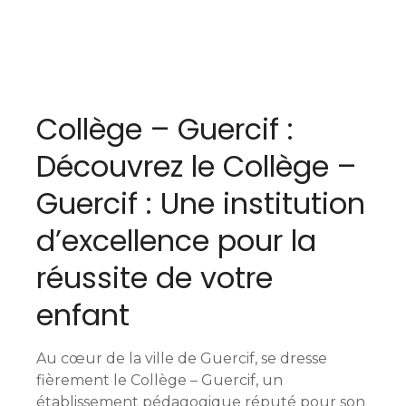
N
a
Collège – Guercif :
v
Découvrez le Collège –
i
Guercif : Une institution
g
d’excellence pour la
a
réussite de votre
t
enfant
i
o
Au cœur de la ville de Guercif, se dresse
n
fièrement le Collège – Guercif, un
établissement pédagogique réputé pour son