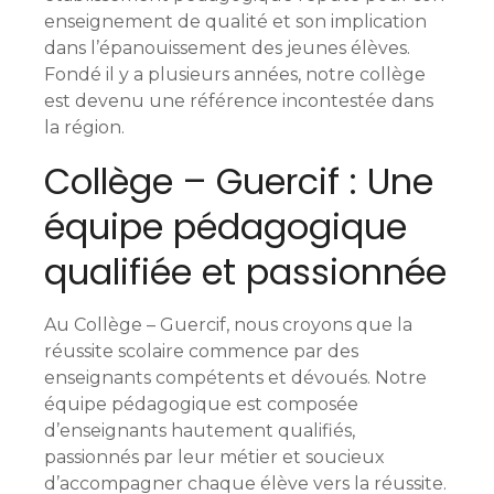
d
enseignement de qualité et son implication
dans l’épanouissement des jeunes élèves.
e
Fondé il y a plusieurs années, notre collège
est devenu une référence incontestée dans
s
la région.
m
Collège – Guercif : Une
e
équipe pédagogique
s
qualifiée et passionnée
s
Au Collège – Guercif, nous croyons que la
a
réussite scolaire commence par des
g
enseignants compétents et dévoués. Notre
équipe pédagogique est composée
e
d’enseignants hautement qualifiés,
passionnés par leur métier et soucieux
s
d’accompagner chaque élève vers la réussite.